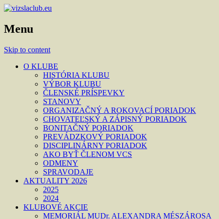
Menu
Skip to content
O KLUBE
HISTÓRIA KLUBU
VÝBOR KLUBU
ČLENSKÉ PRÍSPEVKY
STANOVY
ORGANIZAČNÝ A ROKOVACÍ PORIADOK
CHOVATEĽSKÝ A ZÁPISNÝ PORIADOK
BONITAČNÝ PORIADOK
PREVÁDZKOVÝ PORIADOK
DISCIPLINÁRNY PORIADOK
AKO BYŤ ČLENOM VCS
ODMENY
SPRAVODAJE
AKTUALITY 2026
2025
2024
KLUBOVÉ AKCIE
MEMORIÁL MUDr. ALEXANDRA MÉSZÁROSA