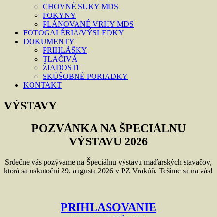
CHOVNÉ SUKY MDS
POKYNY
PLÁNOVANÉ VRHY MDS
FOTOGALÉRIA/VÝSLEDKY
DOKUMENTY
PRIHLÁŠKY
TLAČIVÁ
ŽIADOSTI
SKÚŠOBNÉ PORIADKY
KONTAKT
VÝSTAVY
POZVÁNKA NA ŠPECIÁLNU
VÝSTAVU 2026
Srdečne vás pozývame na Špeciálnu výstavu maďarských stavačov,
ktorá sa uskutoční 29. augusta 2026 v PZ Vrakúň. Tešíme sa na vás!
PRIHLASOVANIE