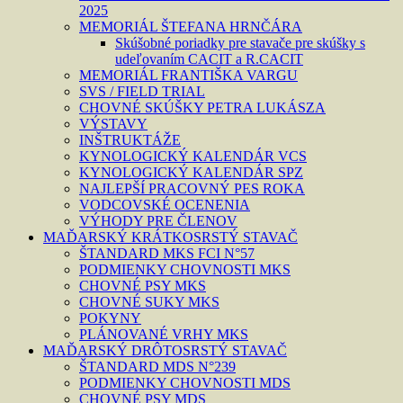
2025
MEMORIÁL ŠTEFANA HRNČÁRA
Skúšobné poriadky pre stavače pre skúšky s
udeľovaním CACIT a R.CACIT
MEMORIÁL FRANTIŠKA VARGU
SVS / FIELD TRIAL
CHOVNÉ SKÚŠKY PETRA LUKÁSZA
VÝSTAVY
INŠTRUKTÁŽE
KYNOLOGICKÝ KALENDÁR VCS
KYNOLOGICKÝ KALENDÁR SPZ
NAJLEPŠÍ PRACOVNÝ PES ROKA
VODCOVSKÉ OCENENIA
VÝHODY PRE ČLENOV
MAĎARSKÝ KRÁTKOSRSTÝ STAVAČ
ŠTANDARD MKS FCI N°57
PODMIENKY CHOVNOSTI MKS
CHOVNÉ PSY MKS
CHOVNÉ SUKY MKS
POKYNY
PLÁNOVANÉ VRHY MKS
MAĎARSKÝ DRÔTOSRSTÝ STAVAČ
ŠTANDARD MDS N°239
PODMIENKY CHOVNOSTI MDS
CHOVNÉ PSY MDS