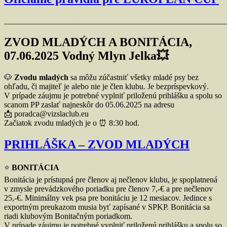
_______________________________________________________
ZVOD MLADÝCH A BONITÁCIA,
07.06.2025 Vodný Mlyn Jelka💥
🐶
Zvodu mladých
sa môžu zúčastniť všetky mladé psy bez
ohľadu, či majiteľ je alebo nie je člen klubu. Je bezpríspevkový.
V prípade záujmu je potrebné vyplniť priloženú prihlášku a spolu so
scanom PP zaslať najneskôr do 05.06.2025 na adresu
📩 poradca@vizslaclub.eu
Začiatok zvodu mladých je o ⏰ 8:30 hod.
PRIHLÁŠKA – ZVOD MLADÝCH
⭐️
BONITÁCIA
Bonitácia je prístupná pre členov aj nečlenov klubu, je spoplatnená
v zmysle prevádzkového poriadku pre členov 7,-€ a pre nečlenov
25,-€. Minimálny vek psa pre bonitáciu je 12 mesiacov. Jedince s
exportným preukazom musia byť zapísané v SPKP. Bonitácia sa
riadi klubovým Bonitačným poriadkom.
V prípade záujmu je potrebné vyplniť priloženú prihlášku a spolu so