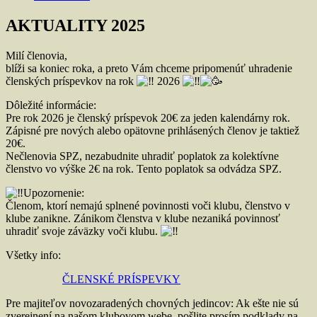
AKTUALITY 2025
Milí členovia,
blíži sa koniec roka, a preto Vám chceme pripomenúť uhradenie
členských príspevkov na rok
2026
Dôležité informácie:
Pre rok 2026 je členský príspevok 20€ za jeden kalendárny rok.
Zápisné pre nových alebo opätovne prihlásených členov je taktiež
20€.
Nečlenovia SPZ, nezabudnite uhradiť poplatok za kolektívne
členstvo vo výške 2€ na rok. Tento poplatok sa odvádza SPZ.
Upozornenie:
Členom, ktorí nemajú splnené povinnosti voči klubu, členstvo v
klube zanikne. Zánikom členstva v klube nezaniká povinnosť
uhradiť svoje záväzky voči klubu.
Všetky info:
ČLENSKÉ PRÍSPEVKY
Pre majiteľov novozaradených chovných jedincov: Ak ešte nie sú
zverejnení na našom klubovom webe, pošlite prosím podklady na