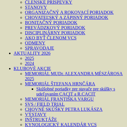
ČLENSKÉ PRÍSPEVKY
STANOVY
ORGANIZAČNÝ A ROKOVACÍ PORIADOK
CHOVATEĽSKÝ A ZÁPISNÝ PORIADOK
BONITAČNÝ PORIADOK
PREVÁDZKOVÝ PORIADOK
DISCIPLINÁRNY PORIADOK
AKO BYŤ ČLENOM VCS
ODMENY
SPRAVODAJE
AKTUALITY 2026
2025
2024
KLUBOVÉ AKCIE
MEMORIÁL MUDr. ALEXANDRA MÉSZÁROSA
2025
MEMORIÁL ŠTEFANA HRNČÁRA
Skúšobné poriadky pre stavače pre skúšky s
udeľovaním CACIT a R.CACIT
MEMORIÁL FRANTIŠKA VARGU
SVS / FIELD TRIAL
CHOVNÉ SKÚŠKY PETRA LUKÁSZA
VÝSTAVY
INŠTRUKTÁŽE
KYNOLOGICKÝ KALENDÁR VCS