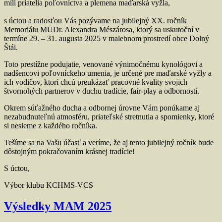
milí priatelia poľovníctva a plemena maďarská vyžla,
s úctou a radosťou Vás pozývame na jubilejný XX. ročník
Memoriálu MUDr. Alexandra Mészárosa, ktorý sa uskutoční v
termíne 29. – 31. augusta 2025 v malebnom prostredí obce Dolný
Štál.
Toto prestížne podujatie, venované výnimočnému kynológovi a
nadšencovi poľovníckeho umenia, je určené pre maďarské vyžly a
ich vodičov, ktorí chcú preukázať pracovné kvality svojich
štvornohých partnerov v duchu tradície, fair-play a odbornosti.
Okrem súťažného ducha a odbornej úrovne Vám ponúkame aj
nezabudnuteľnú atmosféru, priateľské stretnutia a spomienky, ktoré
si nesieme z každého ročníka.
Tešíme sa na Vašu účasť a veríme, že aj tento jubilejný ročník bude
dôstojným pokračovaním krásnej tradície!
S úctou,
Výbor klubu KCHMS-VCS
Výsledky MAM 2025