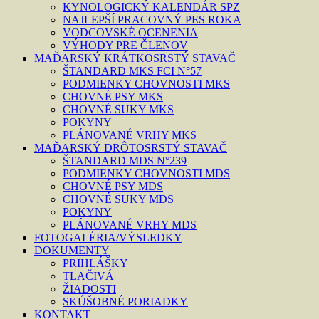
KYNOLOGICKÝ KALENDÁR SPZ
NAJLEPŠÍ PRACOVNÝ PES ROKA
VODCOVSKÉ OCENENIA
VÝHODY PRE ČLENOV
MAĎARSKÝ KRÁTKOSRSTÝ STAVAČ
ŠTANDARD MKS FCI N°57
PODMIENKY CHOVNOSTI MKS
CHOVNÉ PSY MKS
CHOVNÉ SUKY MKS
POKYNY
PLÁNOVANÉ VRHY MKS
MAĎARSKÝ DRÔTOSRSTÝ STAVAČ
ŠTANDARD MDS N°239
PODMIENKY CHOVNOSTI MDS
CHOVNÉ PSY MDS
CHOVNÉ SUKY MDS
POKYNY
PLÁNOVANÉ VRHY MDS
FOTOGALÉRIA/VÝSLEDKY
DOKUMENTY
PRIHLÁŠKY
TLAČIVÁ
ŽIADOSTI
SKÚŠOBNÉ PORIADKY
KONTAKT