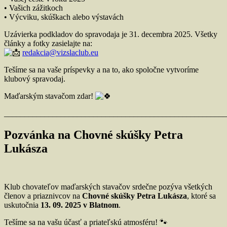
• Vašich zážitkoch
• Výcviku, skúškach alebo výstavách
Uzávierka podkladov do spravodaja je 31. decembra 2025. Všetky
články a fotky zasielajte na:
redakcia@vizslaclub.eu
Tešíme sa na vaše príspevky a na to, ako spoločne vytvoríme
klubový spravodaj.
Maďarským stavačom zdar!
_______________________________________________________
Pozvánka na Chovné skúšky Petra
Lukásza
Klub chovateľov maďarských stavačov srdečne pozýva všetkých
členov a priaznivcov na
Chovné skúšky Petra Lukásza
, ktoré sa
uskutočnia
13. 09. 2025 v Blatnom
.
Tešíme sa na vašu účasť a priateľskú atmosféru! 🐾