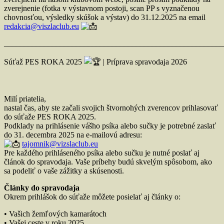
zverejnenie (fotka v výstavnom postoji, scan PP s vyznačenou
chovnosťou, výsledky skúšok a výstav) do 31.12.2025 na email
redakcia@viszlaclub.eu
_______________________________________________________
Súťaž PES ROKA 2025
| Príprava spravodaja 2026
Milí priatelia,
nastal čas, aby ste začali svojich štvornohých zverencov prihlasovať
do súťaže PES ROKA 2025.
Podklady na prihlásenie vášho psíka alebo sučky je potrebné zaslať
do 31. decembra 2025 na e-mailovú adresu:
tajomnik@vizslaclub.eu
Pre každého prihláseného psíka alebo sučku je nutné poslať aj
článok do spravodaja. Vaše príbehy budú skvelým spôsobom, ako
sa podeliť o vaše zážitky a skúsenosti.
Články do spravodaja
Okrem prihlášok do súťaže môžete posielať aj články o:
• Vašich žemľových kamarátoch
• Vašej ceste v roku 2025