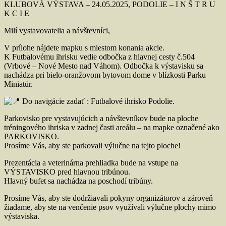
KLUBOVÁ VÝSTAVA – 24.05.2025, PODOLIE – I N Š T R U
K C I E
Milí vystavovatelia a návštevníci,
V prílohe nájdete mapku s miestom konania akcie.
K Futbalovému ihrisku vedie odbočka z hlavnej cesty č.504
(Vrbové – Nové Mesto nad Váhom). Odbočka k výstavisku sa
nachádza pri bielo-oranžovom bytovom dome v blízkosti Parku
Miniatúr.
Do navigácie zadať : Futbalové ihrisko Podolie.
Parkovisko pre vystavujúcich a návštevníkov bude na ploche
tréningového ihriska v zadnej časti areálu – na mapke označené ako
PARKOVISKO.
Prosíme Vás, aby ste parkovali výlučne na tejto ploche!
Prezentácia a veterinárna prehliadka bude na vstupe na
VÝSTAVISKO pred hlavnou tribúnou.
Hlavný bufet sa nachádza na poschodí tribúny.
Prosíme Vás, aby ste dodržiavali pokyny organizátorov a zároveň
žiadame, aby ste na venčenie psov využívali výlučne plochy mimo
výstaviska.