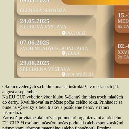
Okrem uvedených sa budú konať aj inštruktáže v mesiacoch júl,
august a september.
Na EU CUP vyberie výbor klubu 5-členný tím plus troch mladých
do derby. Kvalifikovať sa môžete počas celého roku. Prihliadať sa
bude na výsledky z field trialov a posúdenie behov v rámci
inštruktáží.
Zároveň privítame akúkoľvek pomoc pri organizovaní a priebehu
EU CUP, či osobnou účasťou počas podujatia alebo sponzorskými
príspevkami (formou materiálnou alebo finančnou). Prosíme