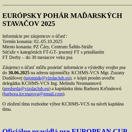
_______________________________________________________
EURÓPSKY POHÁR MAĎARSKÝCH
STAVAČOV 2025
Informácie pre záujemcov o účasť:
Termín konania: 02.-05.10.2025
Miesto konania: PZ Čáry, Centrum Šaštín-Stráže
Súťaže v kategóriách FT-GT- jesenný FT s prinášaním
FT Derby – do 30 mesiacov veku psa
Záujemci o účasť môžu posielať informácie a výsledky svojho psa
do
30.06.2025
na adresu tajomníčky KCHMS-VCS Mgr. Zuzany
Dudášovej (
tajomnik@vizslaclub.eu
), v kópii prosím uveďte
delegátku KCHMS-VCS Ing. Melindu Neumannovú
(
predseda@vizslaclub.eu
) a kapitánku tímu Barboru Krčmárovú
(
barbora.krcmarova@gmail.com
).
O zložení tímu rozhodne výbor KCHMS-VCS na návrh kapitána
tímu.
Oficiálne pravidlá pre EUROPEAN CUP