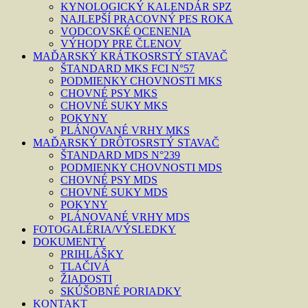
KYNOLOGICKÝ KALENDÁR SPZ
NAJLEPŠÍ PRACOVNÝ PES ROKA
VODCOVSKÉ OCENENIA
VÝHODY PRE ČLENOV
MAĎARSKÝ KRÁTKOSRSTÝ STAVAČ
ŠTANDARD MKS FCI N°57
PODMIENKY CHOVNOSTI MKS
CHOVNÉ PSY MKS
CHOVNÉ SUKY MKS
POKYNY
PLÁNOVANÉ VRHY MKS
MAĎARSKÝ DRÔTOSRSTÝ STAVAČ
ŠTANDARD MDS N°239
PODMIENKY CHOVNOSTI MDS
CHOVNÉ PSY MDS
CHOVNÉ SUKY MDS
POKYNY
PLÁNOVANÉ VRHY MDS
FOTOGALÉRIA/VÝSLEDKY
DOKUMENTY
PRIHLÁŠKY
TLAČIVÁ
ŽIADOSTI
SKÚŠOBNÉ PORIADKY
KONTAKT