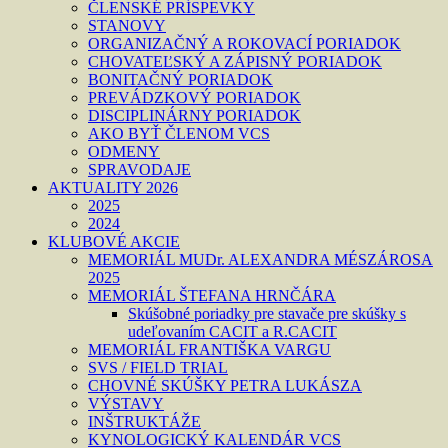
ČLENSKÉ PRÍSPEVKY
STANOVY
ORGANIZAČNÝ A ROKOVACÍ PORIADOK
CHOVATEĽSKÝ A ZÁPISNÝ PORIADOK
BONITAČNÝ PORIADOK
PREVÁDZKOVÝ PORIADOK
DISCIPLINÁRNY PORIADOK
AKO BYŤ ČLENOM VCS
ODMENY
SPRAVODAJE
AKTUALITY 2026
2025
2024
KLUBOVÉ AKCIE
MEMORIÁL MUDr. ALEXANDRA MÉSZÁROSA
2025
MEMORIÁL ŠTEFANA HRNČÁRA
Skúšobné poriadky pre stavače pre skúšky s
udeľovaním CACIT a R.CACIT
MEMORIÁL FRANTIŠKA VARGU
SVS / FIELD TRIAL
CHOVNÉ SKÚŠKY PETRA LUKÁSZA
VÝSTAVY
INŠTRUKTÁŽE
KYNOLOGICKÝ KALENDÁR VCS