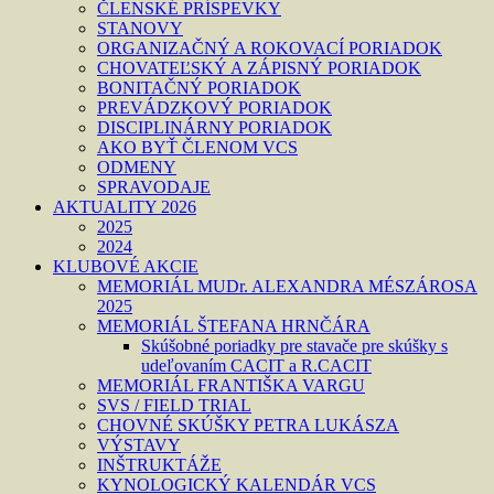
ČLENSKÉ PRÍSPEVKY
STANOVY
ORGANIZAČNÝ A ROKOVACÍ PORIADOK
CHOVATEĽSKÝ A ZÁPISNÝ PORIADOK
BONITAČNÝ PORIADOK
PREVÁDZKOVÝ PORIADOK
DISCIPLINÁRNY PORIADOK
AKO BYŤ ČLENOM VCS
ODMENY
SPRAVODAJE
AKTUALITY 2026
2025
2024
KLUBOVÉ AKCIE
MEMORIÁL MUDr. ALEXANDRA MÉSZÁROSA
2025
MEMORIÁL ŠTEFANA HRNČÁRA
Skúšobné poriadky pre stavače pre skúšky s
udeľovaním CACIT a R.CACIT
MEMORIÁL FRANTIŠKA VARGU
SVS / FIELD TRIAL
CHOVNÉ SKÚŠKY PETRA LUKÁSZA
VÝSTAVY
INŠTRUKTÁŽE
KYNOLOGICKÝ KALENDÁR VCS