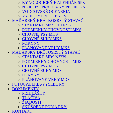
KYNOLOGICKÝ KALENDÁR SPZ
NAJLEPŠÍ PRACOVNÝ PES ROKA
VODCOVSKÉ OCENENIA
VÝHODY PRE ČLENOV
MAĎARSKÝ KRÁTKOSRSTÝ STAVAČ
ŠTANDARD MKS FCI N°57
PODMIENKY CHOVNOSTI MKS
CHOVNÉ PSY MKS
CHOVNÉ SUKY MKS
POKYNY
PLÁNOVANÉ VRHY MKS
MAĎARSKÝ DRÔTOSRSTÝ STAVAČ
ŠTANDARD MDS N°239
PODMIENKY CHOVNOSTI MDS
CHOVNÉ PSY MDS
CHOVNÉ SUKY MDS
POKYNY
PLÁNOVANÉ VRHY MDS
FOTOGALÉRIA/VÝSLEDKY
DOKUMENTY
PRIHLÁŠKY
TLAČIVÁ
ŽIADOSTI
SKÚŠOBNÉ PORIADKY
KONTAKT