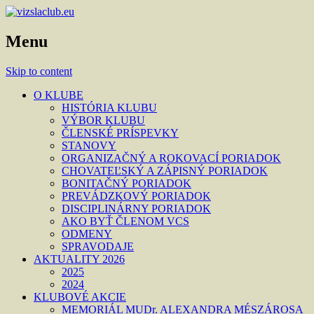
Menu
Skip to content
O KLUBE
HISTÓRIA KLUBU
VÝBOR KLUBU
ČLENSKÉ PRÍSPEVKY
STANOVY
ORGANIZAČNÝ A ROKOVACÍ PORIADOK
CHOVATEĽSKÝ A ZÁPISNÝ PORIADOK
BONITAČNÝ PORIADOK
PREVÁDZKOVÝ PORIADOK
DISCIPLINÁRNY PORIADOK
AKO BYŤ ČLENOM VCS
ODMENY
SPRAVODAJE
AKTUALITY 2026
2025
2024
KLUBOVÉ AKCIE
MEMORIÁL MUDr. ALEXANDRA MÉSZÁROSA