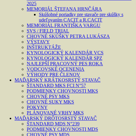
2025
MEMORIÁL ŠTEFANA HRNČÁRA
Skúšobné poriadky pre stavače pre skúšky s
udeľovaním CACIT a R.CACIT
MEMORIÁL FRANTIŠKA VARGU
SVS / FIELD TRIAL
CHOVNÉ SKÚŠKY PETRA LUKÁSZA
VÝSTAVY
INŠTRUKTÁŽE
KYNOLOGICKÝ KALENDÁR VCS
KYNOLOGICKÝ KALENDÁR SPZ
NAJLEPŠÍ PRACOVNÝ PES ROKA
VODCOVSKÉ OCENENIA
VÝHODY PRE ČLENOV
MAĎARSKÝ KRÁTKOSRSTÝ STAVAČ
ŠTANDARD MKS FCI N°57
PODMIENKY CHOVNOSTI MKS
CHOVNÉ PSY MKS
CHOVNÉ SUKY MKS
POKYNY
PLÁNOVANÉ VRHY MKS
MAĎARSKÝ DRÔTOSRSTÝ STAVAČ
ŠTANDARD MDS N°239
PODMIENKY CHOVNOSTI MDS
CHOVNÉ PSY MDS