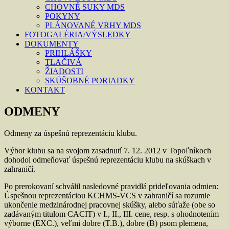
CHOVNÉ SUKY MDS
POKYNY
PLÁNOVANÉ VRHY MDS
FOTOGALÉRIA/VÝSLEDKY
DOKUMENTY
PRIHLÁŠKY
TLAČIVÁ
ŽIADOSTI
SKÚŠOBNÉ PORIADKY
KONTAKT
ODMENY
Odmeny za úspešnú reprezentáciu klubu.
Výbor klubu sa na svojom zasadnutí 7. 12. 2012 v Topoľníkoch
dohodol odmeňovať úspešnú reprezentáciu klubu na skúškach v
zahraničí.
Po prerokovaní schválil nasledovné pravidlá prideľovania odmien:
Úspešnou reprezentáciou KCHMS-VCS v zahraničí sa rozumie
ukončenie medzinárodnej pracovnej skúšky, alebo súťaže (obe so
zadávaným titulom CACIT) v I., II., III. cene, resp. s ohodnotením
výborne (EXC.), veľmi dobre (T.B.), dobre (B) psom plemena,