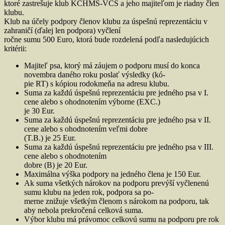
ktoré zastrešuje klub KCHMS-VCS a jeho majiteľom je riadny člen
klubu.
Klub na účely podpory členov klubu za úspešnú reprezentáciu v
zahraničí (ďalej len podpora) vyčlení
ročne sumu 500 Euro, ktorá bude rozdelená podľa nasledujúcich
kritérii:
Majiteľ psa, ktorý má záujem o podporu musí do konca
novembra daného roku poslať výsledky (kó-
pie RT) s kópiou rodokmeňa na adresu klubu.
Suma za každú úspešnú reprezentáciu pre jedného psa v I.
cene alebo s ohodnotením výborne (EXC.)
je 30 Eur.
Suma za každú úspešnú reprezentáciu pre jedného psa v II.
cene alebo s ohodnotením veľmi dobre
(T.B.) je 25 Eur.
Suma za každú úspešnú reprezentáciu pre jedného psa v III.
cene alebo s ohodnotením
dobre (B) je 20 Eur.
Maximálna výška podpory na jedného člena je 150 Eur.
Ak suma všetkých nárokov na podporu prevýší vyčlenenú
sumu klubu na jeden rok, podpora sa po-
merne znižuje všetkým členom s nárokom na podporu, tak
aby nebola prekročená celková suma.
Výbor klubu má právomoc celkovú sumu na podporu pre rok