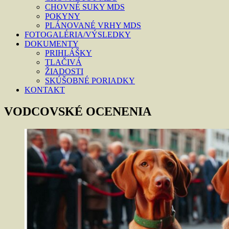
CHOVNÉ SUKY MDS
POKYNY
PLÁNOVANÉ VRHY MDS
FOTOGALÉRIA/VÝSLEDKY
DOKUMENTY
PRIHLÁŠKY
TLAČIVÁ
ŽIADOSTI
SKÚŠOBNÉ PORIADKY
KONTAKT
VODCOVSKÉ OCENENIA