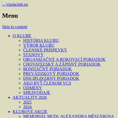
Menu
Skip to content
O KLUBE
HISTÓRIA KLUBU
VÝBOR KLUBU
ČLENSKÉ PRÍSPEVKY
STANOVY
ORGANIZAČNÝ A ROKOVACÍ PORIADOK
CHOVATEĽSKÝ A ZÁPISNÝ PORIADOK
BONITAČNÝ PORIADOK
PREVÁDZKOVÝ PORIADOK
DISCIPLINÁRNY PORIADOK
AKO BYŤ ČLENOM VCS
ODMENY
SPRAVODAJE
AKTUALITY 2026
2025
2024
KLUBOVÉ AKCIE
MEMORIÁL MUDr. ALEXANDRA MÉSZÁROSA