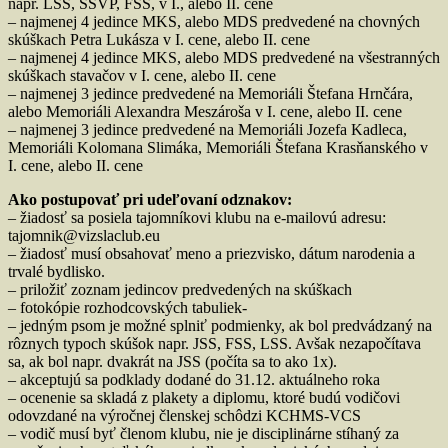
napr. LSS, ŠSVP, FSS, v I., alebo II. cene
– najmenej 4 jedince MKS, alebo MDS predvedené na chovných
skúškach Petra Lukásza v I. cene, alebo II. cene
– najmenej 4 jedince MKS, alebo MDS predvedené na všestranných
skúškach stavačov v I. cene, alebo II. cene
– najmenej 3 jedince predvedené na Memoriáli Štefana Hrnčára,
alebo Memoriáli Alexandra Meszároša v I. cene, alebo II. cene
– najmenej 3 jedince predvedené na Memoriáli Jozefa Kadleca,
Memoriáli Kolomana Slimáka, Memoriáli Štefana Krasňanského v
I. cene, alebo II. cene
Ako postupovať pri udeľovaní odznakov:
– žiadosť sa posiela tajomníkovi klubu na e-mailovú adresu:
tajomnik@vizslaclub.eu
– žiadosť musí obsahovať meno a priezvisko, dátum narodenia a
trvalé bydlisko.
– priložiť zoznam jedincov predvedených na skúškach
– fotokópie rozhodcovských tabuliek-
– jedným psom je možné splniť podmienky, ak bol predvádzaný na
rôznych typoch skúšok napr. JSS, FSS, LSS. Avšak nezapočítava
sa, ak bol napr. dvakrát na JSS (počíta sa to ako 1x).
– akceptujú sa podklady dodané do 31.12. aktuálneho roka
– ocenenie sa skladá z plakety a diplomu, ktoré budú vodičovi
odovzdané na výročnej členskej schôdzi KCHMS-VCS
– vodič musí byť členom klubu, nie je disciplinárne stíhaný za