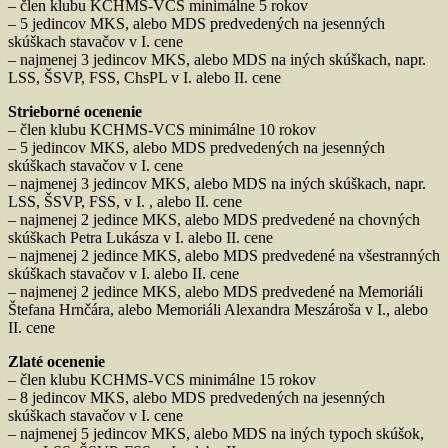
– člen klubu KCHMS-VCS minimálne 5 rokov
– 5 jedincov MKS, alebo MDS predvedených na jesenných
skúškach stavačov v I. cene
– najmenej 3 jedincov MKS, alebo MDS na iných skúškach, napr.
LSS, ŠSVP, FSS, ChsPL v I. alebo II. cene
Strieborné ocenenie
– člen klubu KCHMS-VCS minimálne 10 rokov
– 5 jedincov MKS, alebo MDS predvedených na jesenných
skúškach stavačov v I. cene
– najmenej 3 jedincov MKS, alebo MDS na iných skúškach, napr.
LSS, ŠSVP, FSS, v I. , alebo II. cene
– najmenej 2 jedince MKS, alebo MDS predvedené na chovných
skúškach Petra Lukásza v I. alebo II. cene
– najmenej 2 jedince MKS, alebo MDS predvedené na všestranných
skúškach stavačov v I. alebo II. cene
– najmenej 2 jedince MKS, alebo MDS predvedené na Memoriáli
Štefana Hrnčára, alebo Memoriáli Alexandra Meszároša v I., alebo
II. cene
Zlaté ocenenie
– člen klubu KCHMS-VCS minimálne 15 rokov
– 8 jedincov MKS, alebo MDS predvedených na jesenných
skúškach stavačov v I. cene
– najmenej 5 jedincov MKS, alebo MDS na iných typoch skúšok,