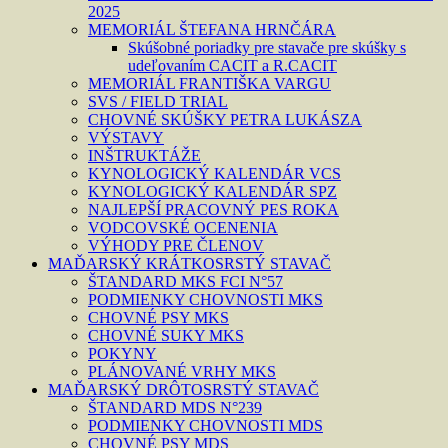
2025
MEMORIÁL ŠTEFANA HRNČÁRA
Skúšobné poriadky pre stavače pre skúšky s
udeľovaním CACIT a R.CACIT
MEMORIÁL FRANTIŠKA VARGU
SVS / FIELD TRIAL
CHOVNÉ SKÚŠKY PETRA LUKÁSZA
VÝSTAVY
INŠTRUKTÁŽE
KYNOLOGICKÝ KALENDÁR VCS
KYNOLOGICKÝ KALENDÁR SPZ
NAJLEPŠÍ PRACOVNÝ PES ROKA
VODCOVSKÉ OCENENIA
VÝHODY PRE ČLENOV
MAĎARSKÝ KRÁTKOSRSTÝ STAVAČ
ŠTANDARD MKS FCI N°57
PODMIENKY CHOVNOSTI MKS
CHOVNÉ PSY MKS
CHOVNÉ SUKY MKS
POKYNY
PLÁNOVANÉ VRHY MKS
MAĎARSKÝ DRÔTOSRSTÝ STAVAČ
ŠTANDARD MDS N°239
PODMIENKY CHOVNOSTI MDS
CHOVNÉ PSY MDS