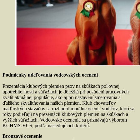
Podmienky udeľovania vodcovských ocenení
Prezentácia klubových plemien psov na skúškach poľovnej
upotrebiteľnosti a súťažiach je dôležitá pri posúdení pracovných
kvalít aktuálnej populácie, ako aj pri nastavení smerovania a
ďalšieho skvalitňovania našich plemien. Klub chovateľov
maďarských stavačov sa rozhodol morálne oceniť vodičov, ktorí sa
roky podieľajú na prezentácii klubových plemien na skúškach a
vyšších súťažiach. Vodcovské ocenenia sa priznávajú výborom
KCHMS-VCS, podľa nasledujúcich kritérií.
Bronzové ocenenie