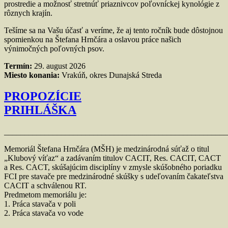
prostredie a možnosť stretnúť priaznivcov poľovníckej kynológie z
rôznych krajín.
Tešíme sa na Vašu účasť a veríme, že aj tento ročník bude dôstojnou
spomienkou na Štefana Hrnčára a oslavou práce našich
výnimočných poľovných psov.
Termín:
29. august 2026
Miesto konania:
Vrakúň, okres Dunajská Streda
PROPOZÍCIE
PRIHLÁŠKA
_______________________________________________________
Memoriál Štefana Hrnčára (MŠH) je medzinárodná súťaž o titul
„Klubový víťaz“ a zadávaním titulov CACIT, Res. CACIT, CACT
a Res. CACT, skúšajúcim disciplíny v zmysle skúšobného poriadku
FCI pre stavače pre medzinárodné skúšky s udeľovaním čakateľstva
CACIT a schválenou RT.
Predmetom memoriálu je:
1. Práca stavača v poli
2. Práca stavača vo vode