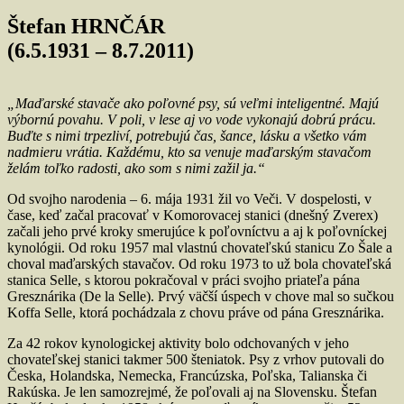
Štefan HRNČÁR
(6.5.1931 – 8.7.2011)
„Maďarské stavače ako poľovné psy, sú veľmi inteligentné. Majú
výbornú povahu. V poli, v lese aj vo vode vykonajú dobrú prácu.
Buďte s nimi trpezliví, potrebujú čas, šance, lásku a všetko vám
nadmieru vrátia. Každému, kto sa venuje maďarským stavačom
želám toľko radosti, ako som s nimi zažil ja.“
Od svojho narodenia – 6. mája 1931 žil vo Veči. V dospelosti, v
čase, keď začal pracovať v Komorovacej stanici (dnešný Zverex)
začali jeho prvé kroky smerujúce k poľovníctvu a aj k poľovníckej
kynológii. Od roku 1957 mal vlastnú chovateľskú stanicu Zo Šale a
choval maďarských stavačov. Od roku 1973 to už bola chovateľská
stanica Selle, s ktorou pokračoval v práci svojho priateľa pána
Gresznárika (De la Selle). Prvý väčší úspech v chove mal so sučkou
Koffa Selle, ktorá pochádzala z chovu práve od pána Gresznárika.
Za 42 rokov kynologickej aktivity bolo odchovaných v jeho
chovateľskej stanici takmer 500 šteniatok. Psy z vrhov putovali do
Česka, Holandska, Nemecka, Francúzska, Poľska, Talianska či
Rakúska. Je len samozrejmé, že poľovali aj na Slovensku. Štefan