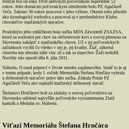
Hrnčár bol od roku 1958 aktívnym poľovníkom nepretržite 52
rokov. Jeho domácim poľovníckym združením bolo PZ Agačáreň
Veča. Takmer 30 rokov pracoval v jeho výbore. Okrem toho pôsobil
ako kynologický rozhodca a pracoval aj v predsedníctve Klubu
chovateľov maďarských stavačov.
Posledným jeho miláčikom bola sučka MDS Závoztető ZSAZSA,
ktorú sa rozhodol pre chov na občerstvenie krvi a rozvoj plemena na
Slovensku zakúpiť z maďarského chovu. Už v jej poľovníckych
začiatkoch vycítil čo všetko v nej je, jej kvality. Žiaľ, zákerná
choroba mu uberala stále viac síl a tak sa úspechov Žaži nedožil.
Navždy nás opustil dňa 8. júla 2011.
Náhoda, či osud pripraví v živote mnoho zaujímavého. Snáď to je aj
v tomto prípade, kedy I. ročník Memoriálu Štefana Hrnčára vyhrala
u drôtosrstých stavačov práve táto sučka. Získala Pohár PZ
Agačáreň Veča ako najlepší maďarský drôtosrstý stavač.
Štefanovi Hrnčárovi boli za zásluhy o rozvoj poľovníctva na
Slovensku udelené najvyššie poľovnícke vyznamenania Zlatý
kamzík a Medaila sv. Huberta.
Víťazi Memoriálu Štefana Hrnčára