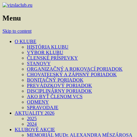
Menu
Skip to content
O KLUBE
HISTÓRIA KLUBU
VÝBOR KLUBU
ČLENSKÉ PRÍSPEVKY
STANOVY
ORGANIZAČNÝ A ROKOVACÍ PORIADOK
CHOVATEĽSKÝ A ZÁPISNÝ PORIADOK
BONITAČNÝ PORIADOK
PREVÁDZKOVÝ PORIADOK
DISCIPLINÁRNY PORIADOK
AKO BYŤ ČLENOM VCS
ODMENY
SPRAVODAJE
AKTUALITY 2026
2025
2024
KLUBOVÉ AKCIE
MEMORIÁL MUDr. ALEXANDRA MÉSZÁROSA