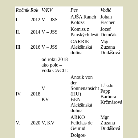
Ročník
Rok
V/KV
Pes
Vodič
AJŠA Ranch
Johan
I.
2012
V – JSS
Kolozsi
Fischer
Komisz z
Jozef
II.
2014
V – JSS
Panských lesů
Demčák
CARRIE
Mgr.
III.
2016
V – JSS
Alekšinská
Zuzana
dolina
Dudášová
od roku 2018
ako pole –
voda CACIT:
Anouk von
der
Lászlo
V
Sonnenansicht
Papp
IV.
2018
(HU)
Barbora
KV
BEN
Krčmárová
Alekšinská
dolina
ARKO
Mgr.
V.
2020
V, KV
Felicitas de
Zuzana
Geurud
Dudášová
Dolgos-