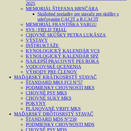
2025
MEMORIÁL ŠTEFANA HRNČÁRA
Skúšobné poriadky pre stavače pre skúšky s
udeľovaním CACIT a R.CACIT
MEMORIÁL FRANTIŠKA VARGU
SVS / FIELD TRIAL
CHOVNÉ SKÚŠKY PETRA LUKÁSZA
VÝSTAVY
INŠTRUKTÁŽE
KYNOLOGICKÝ KALENDÁR VCS
KYNOLOGICKÝ KALENDÁR SPZ
NAJLEPŠÍ PRACOVNÝ PES ROKA
VODCOVSKÉ OCENENIA
VÝHODY PRE ČLENOV
MAĎARSKÝ KRÁTKOSRSTÝ STAVAČ
ŠTANDARD MKS FCI N°57
PODMIENKY CHOVNOSTI MKS
CHOVNÉ PSY MKS
CHOVNÉ SUKY MKS
POKYNY
PLÁNOVANÉ VRHY MKS
MAĎARSKÝ DRÔTOSRSTÝ STAVAČ
ŠTANDARD MDS N°239
PODMIENKY CHOVNOSTI MDS
CHOVNÉ PSY MDS