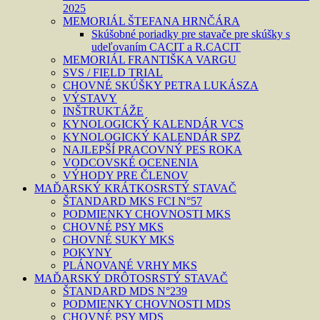
2025
MEMORIÁL ŠTEFANA HRNČÁRA
Skúšobné poriadky pre stavače pre skúšky s
udeľovaním CACIT a R.CACIT
MEMORIÁL FRANTIŠKA VARGU
SVS / FIELD TRIAL
CHOVNÉ SKÚŠKY PETRA LUKÁSZA
VÝSTAVY
INŠTRUKTÁŽE
KYNOLOGICKÝ KALENDÁR VCS
KYNOLOGICKÝ KALENDÁR SPZ
NAJLEPŠÍ PRACOVNÝ PES ROKA
VODCOVSKÉ OCENENIA
VÝHODY PRE ČLENOV
MAĎARSKÝ KRÁTKOSRSTÝ STAVAČ
ŠTANDARD MKS FCI N°57
PODMIENKY CHOVNOSTI MKS
CHOVNÉ PSY MKS
CHOVNÉ SUKY MKS
POKYNY
PLÁNOVANÉ VRHY MKS
MAĎARSKÝ DRÔTOSRSTÝ STAVAČ
ŠTANDARD MDS N°239
PODMIENKY CHOVNOSTI MDS
CHOVNÉ PSY MDS