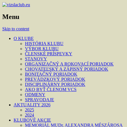
Menu
Skip to content
O KLUBE
HISTÓRIA KLUBU
VÝBOR KLUBU
ČLENSKÉ PRÍSPEVKY
STANOVY
ORGANIZAČNÝ A ROKOVACÍ PORIADOK
CHOVATEĽSKÝ A ZÁPISNÝ PORIADOK
BONITAČNÝ PORIADOK
PREVÁDZKOVÝ PORIADOK
DISCIPLINÁRNY PORIADOK
AKO BYŤ ČLENOM VCS
ODMENY
SPRAVODAJE
AKTUALITY 2026
2025
2024
KLUBOVÉ AKCIE
MEMORIÁL MUDr. ALEXANDRA MÉSZÁROSA