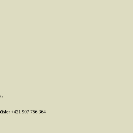
66
ísle:
+421 907 756 364