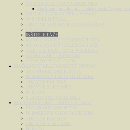
MEMORIÁL ŠTEFANA HRNČÁRA
Skúšobné poriadky pre stavače pre skúšky s u
MEMORIÁL FRANTIŠKA VARGU
SVS / FIELD TRIAL
CHOVNÉ SKÚŠKY PETRA LUKÁSZA
VÝSTAVY
INŠTRUKTÁŽE
KYNOLOGICKÝ KALENDÁR VCS
KYNOLOGICKÝ KALENDÁR SPZ
NAJLEPŠÍ PRACOVNÝ PES ROKA
VODCOVSKÉ OCENENIA
VÝHODY PRE ČLENOV
MAĎARSKÝ KRÁTKOSRSTÝ STAVAČ
ŠTANDARD MKS FCI N°57
PODMIENKY CHOVNOSTI MKS
CHOVNÉ PSY MKS
CHOVNÉ SUKY MKS
POKYNY
PLÁNOVANÉ VRHY MKS
MAĎARSKÝ DRÔTOSRSTÝ STAVAČ
ŠTANDARD MDS N°239
PODMIENKY CHOVNOSTI MDS
CHOVNÉ PSY MDS
CHOVNÉ SUKY MDS
POKYNY