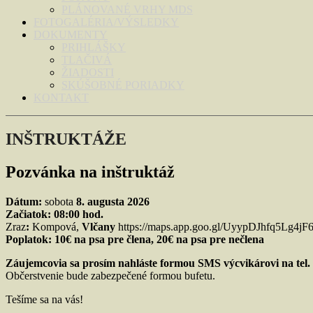
PLÁNOVANÉ VRHY MDS
FOTOGALÉRIA/VÝSLEDKY
DOKUMENTY
PRIHLÁŠKY
TLAČIVÁ
ŽIADOSTI
SKÚŠOBNÉ PORIADKY
KONTAKT
INŠTRUKTÁŽE
Pozvánka na inštruktáž
Dátum:
sobota
8. augusta 2026
Začiatok:
08:00 hod.
Zraz
:
Kompová,
Vlčany
https://maps.app.goo.gl/UyypDJhfq5Lg4jF
Poplatok: 10€ na psa pre člena, 20€ na psa pre nečlena
Záujemcovia sa prosím nahláste formou SMS výcvikárovi na tel. č
Občerstvenie bude zabezpečené formou bufetu.
Tešíme sa na vás!