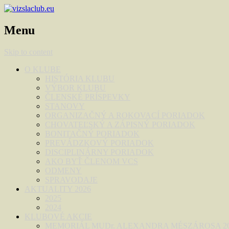
Menu
Skip to content
O KLUBE
HISTÓRIA KLUBU
VÝBOR KLUBU
ČLENSKÉ PRÍSPEVKY
STANOVY
ORGANIZAČNÝ A ROKOVACÍ PORIADOK
CHOVATEĽSKÝ A ZÁPISNÝ PORIADOK
BONITAČNÝ PORIADOK
PREVÁDZKOVÝ PORIADOK
DISCIPLINÁRNY PORIADOK
AKO BYŤ ČLENOM VCS
ODMENY
SPRAVODAJE
AKTUALITY 2026
2025
2024
KLUBOVÉ AKCIE
MEMORIÁL MUDr. ALEXANDRA MÉSZÁROSA 2